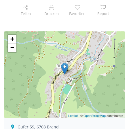
Teilen
Drucken
Favoriten
Report
+
−
Leaflet
| ©
OpenStreetMap
contributors
Gufer 59, 6708 Brand