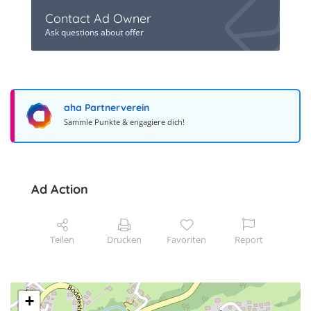
Contact Ad Owner
Ask questions about offer
aha Partnerverein
Sammle Punkte & engagiere dich!
Ad Action
Teilen
Drucken
Favoriten
Report
+