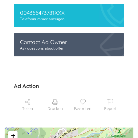
004366473781XXX
Telefonnummer anzeigen
Contact Ad Owner
Ask questions about offer
Ad Action
Teilen
Drucken
Favoriten
Report
+