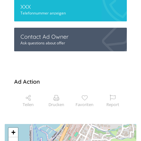
XXX
Telefonnummer anzeigen
Contact Ad Owner
Ask questions about offer
Ad Action
Teilen
Drucken
Favoriten
Report
+