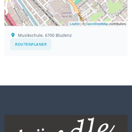
Leaflet
| ©
OpenStreetMap
contributors
Musikschule, 6700 Bludenz
ROUTENPLANER