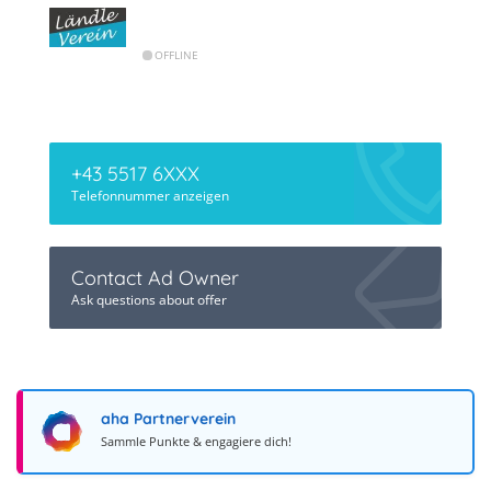
OFFLINE
+43 5517 6XXX
Telefonnummer anzeigen
Contact Ad Owner
Ask questions about offer
aha Partnerverein
Sammle Punkte & engagiere dich!