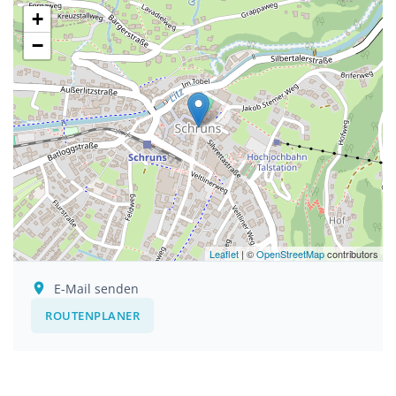
+
−
Leaflet
| ©
OpenStreetMap
contributors
E-Mail senden
ROUTENPLANER