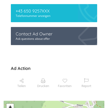
+43 650 9257XXX
Telefonnummer anzeigen
Contact Ad Owner
Ask questions about offer
Ad Action
Teilen
Drucken
Favoriten
Report
+