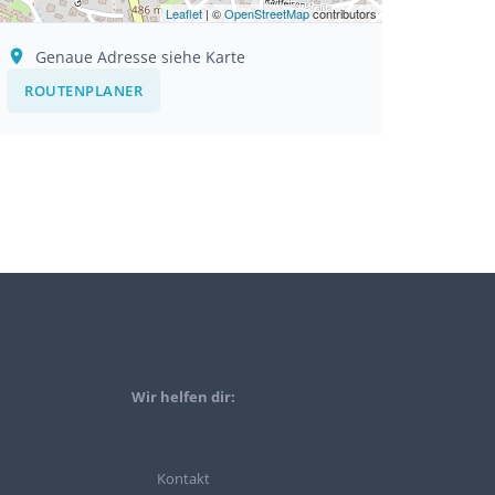
Leaflet
| ©
OpenStreetMap
contributors
Genaue Adresse siehe Karte
ROUTENPLANER
Wir helfen dir:
Kontakt