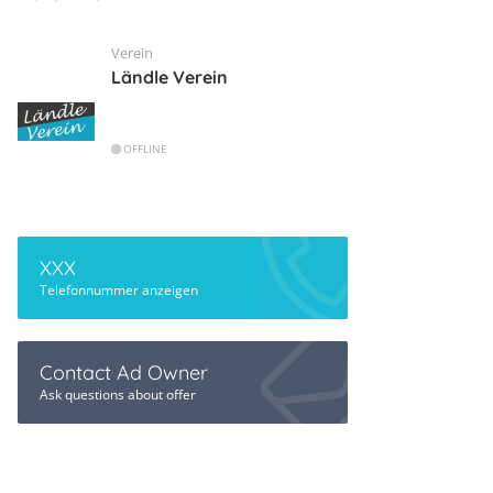
Verein
Ländle Verein
OFFLINE
XXX
Telefonnummer anzeigen
Contact Ad Owner
Ask questions about offer