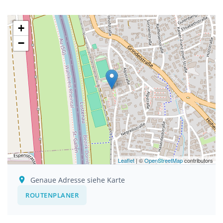
+
−
Leaflet
| ©
OpenStreetMap
contributors
Genaue Adresse siehe Karte
ROUTENPLANER