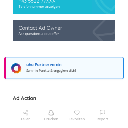
+43 5522 77XXX
Telefonnummer anzeigen
Contact Ad Owner
Ask questions about offer
aha Partnerverein
Sammle Punkte & engagiere dich!
Ad Action
Teilen
Drucken
Favoriten
Report