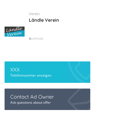
Verein
Ländle Verein
OFFLINE
XXX
Telefonnummer anzeigen
Contact Ad Owner
Ask questions about offer