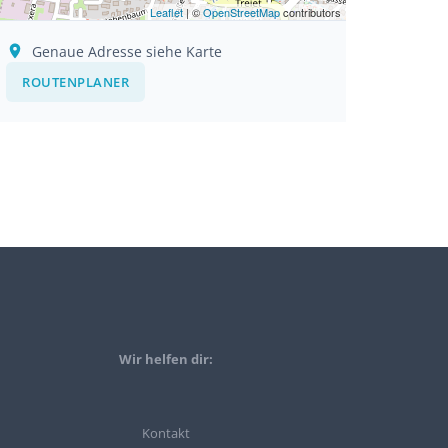
Leaflet
| ©
OpenStreetMap
contributors
Genaue Adresse siehe Karte
ROUTENPLANER
Wir helfen dir:
Kontakt