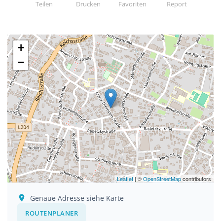
Teilen
Drucken
Favoriten
Report
+
−
Leaflet
| ©
OpenStreetMap
contributors
Genaue Adresse siehe Karte
ROUTENPLANER