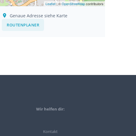
Leaflet
| ©
OpenStreetMap
contributors
Genaue Adresse siehe Karte
ROUTENPLANER
Wir helfen dir:
Kontakt