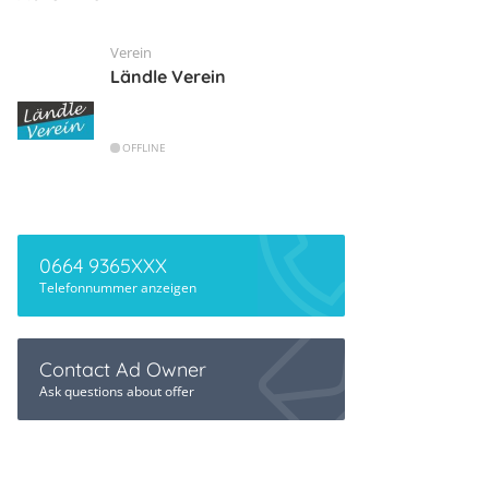
Verein
Ländle Verein
OFFLINE
0664 9365XXX
Telefonnummer anzeigen
Contact Ad Owner
Ask questions about offer