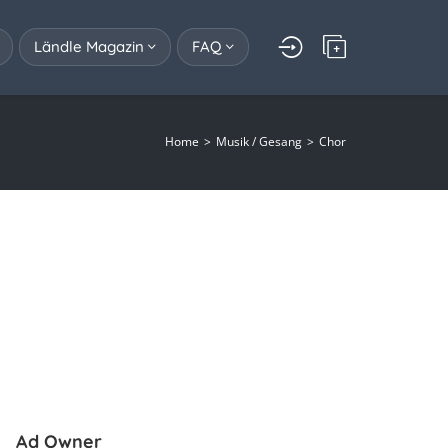
Ländle Magazin
FAQ
Home
Musik / Gesang
Chor
Ad Owner