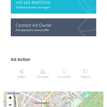
+43 664 88475XXX
Telefonnummer anzeigen
Contact Ad Owner
Ask questions about offer
Ad Action
Teilen
Drucken
Favoriten
Report
+
−