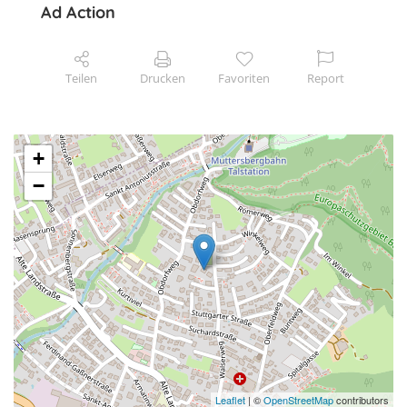
Ad Action
Teilen
Drucken
Favoriten
Report
+
−
Leaflet
| ©
OpenStreetMap
contributors