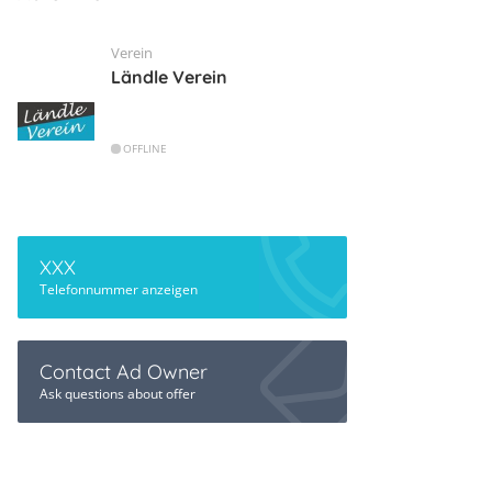
Verein
Ländle Verein
OFFLINE
XXX
Telefonnummer anzeigen
Contact Ad Owner
Ask questions about offer