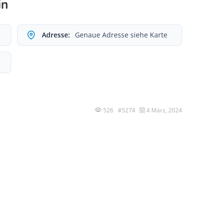
in
Adresse:
Genaue Adresse siehe Karte
526 #5274
4 März, 2024