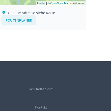
Leaflet
| ©
OpenStreetMap
contributors
Genaue Adresse siehe Karte
ROUTENPLANER
Wir helfen dir:
Kontakt