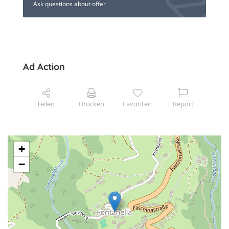
Ask questions about offer
Ad Action
Teilen
Drucken
Favoriten
Report
+
−