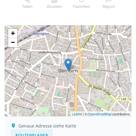
Teilen
Drucken
Favoriten
Report
+
−
Leaflet
| ©
OpenStreetMap
contributors
Genaue Adresse siehe Karte
ROUTENPLANER