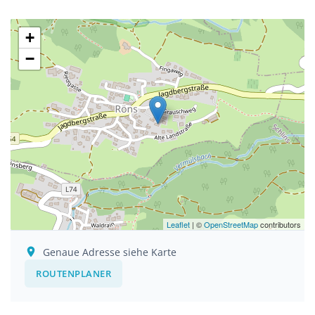
+
−
Leaflet
| ©
OpenStreetMap
contributors
Genaue Adresse siehe Karte
ROUTENPLANER