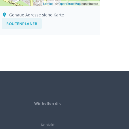
Leaflet
| ©
OpenStreetMap
contributors
Genaue Adresse siehe Karte
ROUTENPLANER
Wir helfen dir:
Kontakt