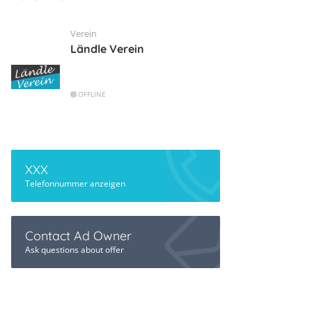
Verein
Ländle Verein
OFFLINE
XXX
Telefonnummer anzeigen
Contact Ad Owner
Ask questions about offer