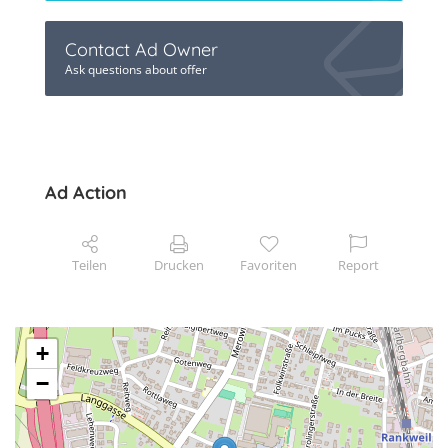
Contact Ad Owner
Ask questions about offer
Ad Action
Teilen
Drucken
Favoriten
Report
+
−