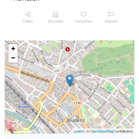
Teilen
Drucken
Favoriten
Report
+
−
Leaflet
| ©
OpenStreetMap
contributors