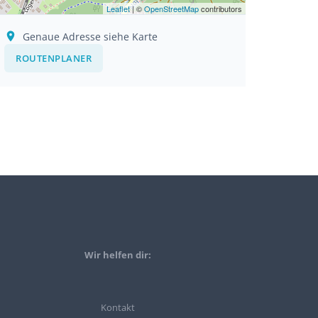
Leaflet
| ©
OpenStreetMap
contributors
Genaue Adresse siehe Karte
ROUTENPLANER
Wir helfen dir:
Kontakt