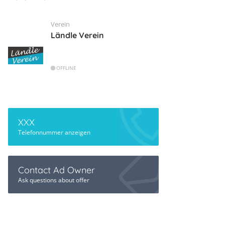
Verein
Ländle Verein
OFFLINE
XXX
Telefonnummer anzeigen
Contact Ad Owner
Ask questions about offer