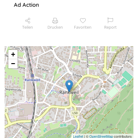
Ad Action
Teilen
Drucken
Favoriten
Report
+
−
Leaflet
| ©
OpenStreetMap
contributors