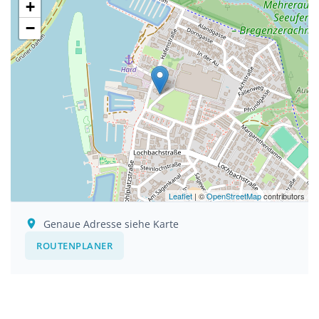
+
−
Leaflet
| ©
OpenStreetMap
contributors
Genaue Adresse siehe Karte
ROUTENPLANER