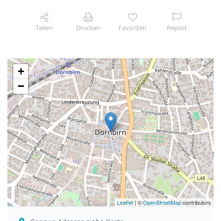
Teilen
Drucken
Favoriten
Report
+
−
Leaflet
| ©
OpenStreetMap
contributors