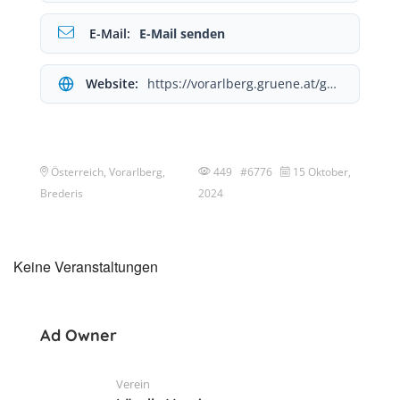
E-Mail:
E-Mail senden
Website:
https://vorarlberg.gruene.at/gemeinden/rankweil/
Österreich, Vorarlberg,
449 #6776
15 Oktober,
Brederis
2024
Keine Veranstaltungen
Ad Owner
Verein