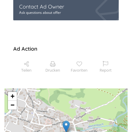
Contact Ad Owner
Ask questions about offer
Ad Action
Teilen
Drucken
Favoriten
Report
+
−