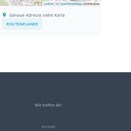
Leaflet
| ©
OpenStreetMap
contributors
Genaue Adresse siehe Karte
ROUTENPLANER
Wir helfen dir:
Kontakt