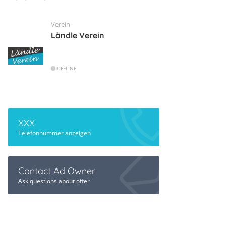
Verein
Ländle Verein
OFFLINE
XXX
Telefonnummer anzeigen
Contact Ad Owner
Ask questions about offer