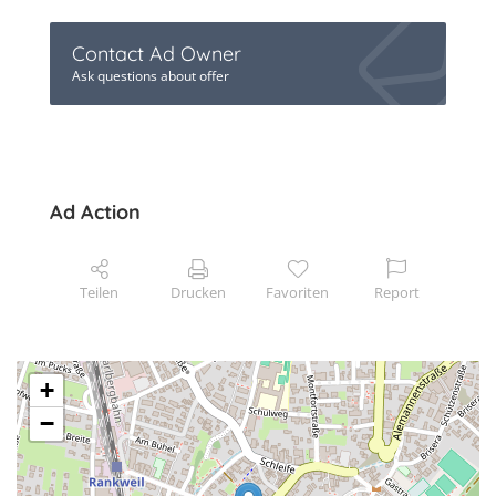
Contact Ad Owner
Ask questions about offer
Ad Action
Teilen
Drucken
Favoriten
Report
+
−