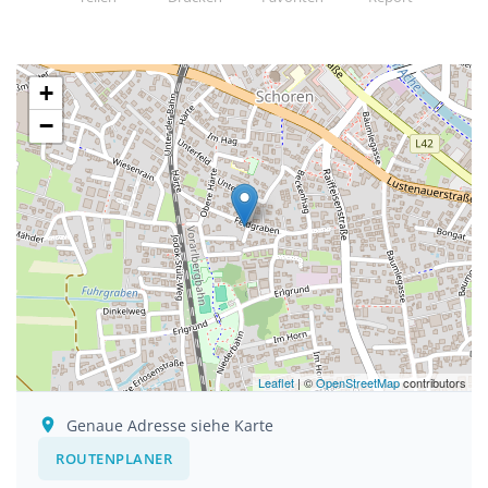
+
−
Leaflet
| ©
OpenStreetMap
contributors
Genaue Adresse siehe Karte
ROUTENPLANER