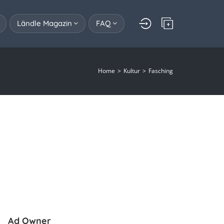
Ländle Magazin
FAQ
Home
Kultur
Fasching
Ad Owner