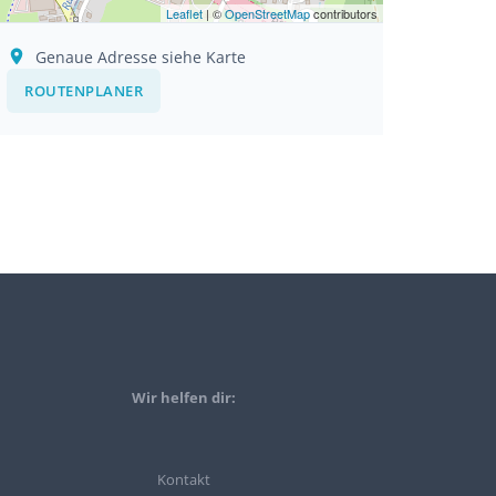
Leaflet
| ©
OpenStreetMap
contributors
Genaue Adresse siehe Karte
ROUTENPLANER
Wir helfen dir:
Kontakt