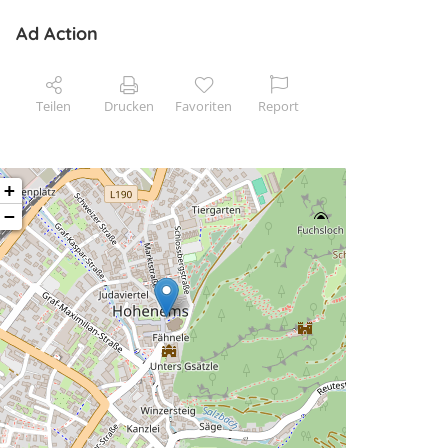
Ad Action
Teilen
Drucken
Favoriten
Report
+
−