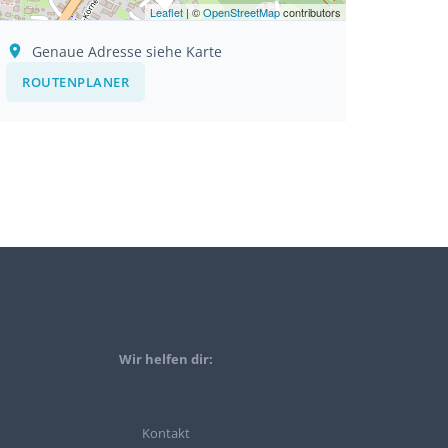
Leaflet
| ©
OpenStreetMap
contributors
Genaue Adresse siehe Karte
ROUTENPLANER
Wir helfen dir:
Kontakt