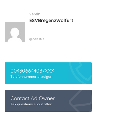
Verein
ESVBregenzWolfurt
OFFLINE
004306644087XXX
Telefonnummer anzeigen
Contact Ad Owner
Ask questions about offer