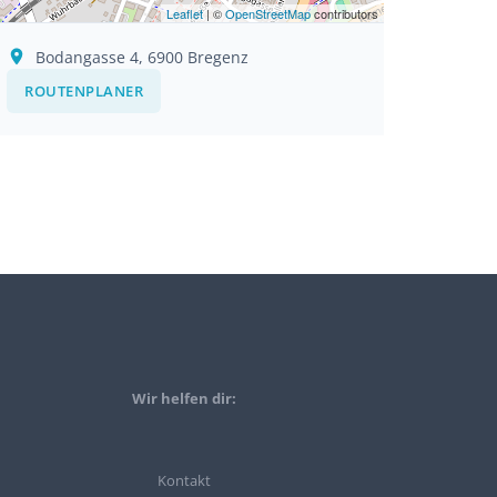
Leaflet
| ©
OpenStreetMap
contributors
Bodangasse 4, 6900 Bregenz
ROUTENPLANER
Wir helfen dir:
Kontakt