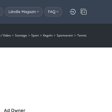
Ländle Magazin
FAQ
m / Video
Sonstige
Sport
Kegeln
Sportverein
Tennis
Ad Owner