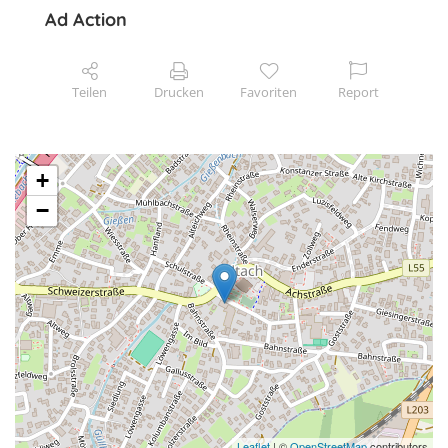
Ad Action
Teilen
Drucken
Favoriten
Report
+
−
Leaflet
| ©
OpenStreetMap
contributors