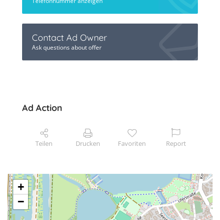
Telefonnummer anzeigen
Contact Ad Owner
Ask questions about offer
Ad Action
Teilen
Drucken
Favoriten
Report
+
−