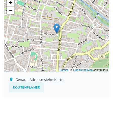
+
−
Leaflet
| ©
OpenStreetMap
contributors
Genaue Adresse siehe Karte
ROUTENPLANER